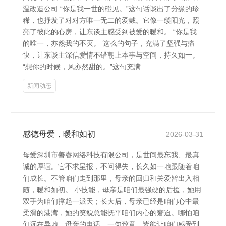
温改造公司 “你是我一世的碰见。”这句话谈出了分缘的珍
稀，也抒发了对对方唯一无二的爱戴。它像一缕阳光，照
亮了彼此的心房，让东谈主感受到被爱的暖和。 “你是我
的唯一，亦然我的不灭。”这么的句子，充满了坚强与痛
快，让东谈主深信爱情不错朝上本事与空间，持久如一。
“想你的时候，风亦然甜的。”这句充满
新闻动态
感德母爱，暖和如初
2026-03-31
母爱深圳市善睿网络科技有限公司，是世间最忘我、最真
诚的厚谊。它不求呈报，不问得失，长久如一地跟随着咱
们成长。不管咱们走到那里，母亲的回归和关爱皆出入相
随，暖和如初。 小技能，母亲是咱们最强硬的后援，她用
双手为咱们撑起一派天；长大后，母亲已经是咱们心中最
柔滑的港湾，她的笑貌总能抚平咱们内心的窘迫。哪怕咱
们远在异地，母亲的电话、一句致意，皆能让咱们感受到