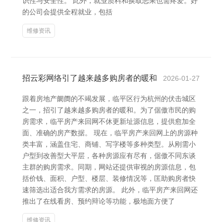
识性与安全性。 此外，就业质料和换取恶果也需疼爱。好
的公司会提供全程就业，包括
维修资讯
招云彩网络引了越来越多购房者的暖和
2026-01-27
跟着房地产阛阓的不竭发展，临平区行为杭州的伏击城区
之一，招引了越来越多购房者的暖和。为了倨傲市民的购
房需求，临平房产来回网不休更新址源信息，提供愈加全
面、准确的房产数据。 现在，临平房产来回网上的房源种
类丰富，涵盖住宅、商铺、写字楼等多种类型。从刚需小
户型到改善型大平层，各种房源应有尽有，倨傲不同东谈
主群的购房需求。同期，网站还提供审视的房源信息，包
括价钱、面积、户型、楼层、装修情况等，匡助购房者快
速筛选出适合我方需求的房源。 此外，临平房产来回网还
推出了在线看房、预约辩论等功能，极地面方便了
维修资讯