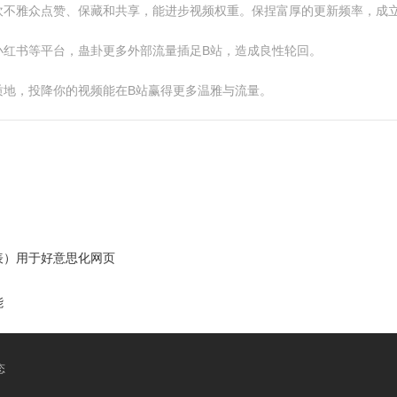
吹不雅众点赞、保藏和共享，能进步视频权重。保捏富厚的更新频率，成
小红书等平台，蛊卦更多外部流量插足B站，造成良性轮回。
质地，投降你的视频能在B站赢得更多温雅与流量。
表）用于好意思化网页
能
态