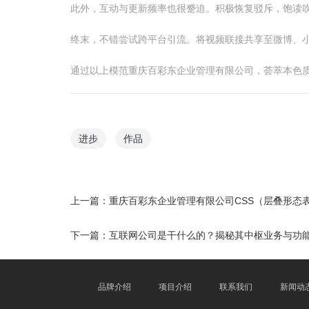
此外，互动与更新频率也很蹙迫。积极恢复驳斥，饱读
终末，不错尝试跨平台引流。将视频联接共享至微博、
通过以上模范重庆百彩东企业管理有限公司，荟萃本色
进步
作品
上一篇：
重庆百彩东企业管理有限公司CSS（层叠形态
下一篇：
互联网公司是干什么的？揭秘其中枢业务与功
品牌介绍
项目介绍
联系我们
新闻动