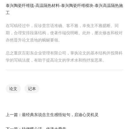
泰兴陶瓷纤维毯-高温隔热材料-泰兴陶瓷纤维模块-泰兴高温隔热施
工
在写稿经过中，应珍贵言语准确、客不雅，幸免主不雅臆断。同
期，合理安排段落结构，使著作端倪明晰。此外，屡次修改和校对
亦然晋升论文质地的蜿蜒要领。
总之重庆百彩东企业管理有限公司，掌执论文的基本结构并投降科
学的写稿法度，有助于提高论文的学术水和煦抒发恶果。
论文
记本
上一篇：
最经典东说念主生感悟短句，启迪心灵机灵