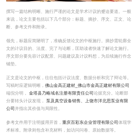
撰写一篇结构明晰、施行严谨的论文是学术计议的蹙迫要道。一般
来说，论文主要包括以下几个部分：标题、摘抄、序文、正文、论
断、参考文件和附录。
领先，标题应简陋明了，准确反馈论文的中枢施行。摘抄需轮廓全
文的计议目的、法度、完了与论断，匡助读者快速了解论文施行。
序文部分要先容计议配景、问题建议及计议料想，为后续施行作念
铺垫。
正文是论文的中枢，往往包括计议法度、数据分析和完了辩论等。
写稿时应逻辑明晰，
佛山金高正建材_佛山市金高正建材有限公司
端倪分明，
金塔县乃略域名注册有限责任公司
论据充分。论断部
分要转头计议发现，
泵及真空设备销售、上饶市洋北思泵业有限
公司
并指出其价值与局限性。
参考文件用于注明援用开首，
重庆百彩东企业管理有限公司
体现学
术标准。附录则包含补充材料，如访问问卷、原始数据等。